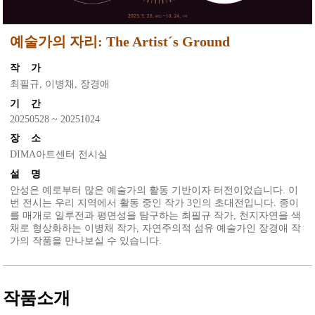
예술가의 자리: The Artist´s Ground
작 가
최필규, 이병채, 장경애
기 간
20250528 ~ 20251024
장 소
DIMA아트센터 전시실
설 명
안성은 예로부터 많은 예술가의 활동 기반이자 터전이었습니다. 이
번 전시는 우리 지역에서 활동 중인 작가 3인의 초대전입니다. 종이
를 매개로 일루전과 평면성을 탐구하는 최필규 작가, 천지자연을 색
채로 형상화하는 이병채 작가, 자연주의적 섬유 예술가인 장경애 작
가의 작품을 만나보실 수 있습니다.
작품소개