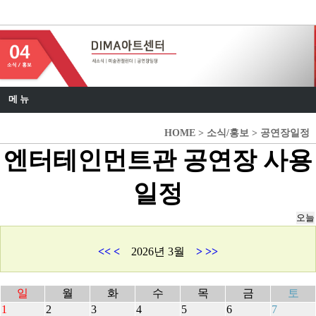
DIMA 아트센터
메 뉴
HOME > 소식/홍보 > 공연장일정
엔터테인먼트관 공연장 사용
일정
<<
<
2026년 3월
>
>>
일
월
화
수
목
금
토
1
2
3
4
5
6
7