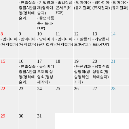
- 연출실습
- 기말영화
- 졸업작품
- 맘마미아
- 맘마미아
- 맘마미아
중급A반촬
제(영화예
콘서트(K-
(뮤지컬과)
(뮤지컬과)
(뮤지컬과)
POP)
영(영화예
술과)
술과)
- 졸업작품
콘서트(K-
POP)
8
9
10
11
12
13
14
- 맘마미아
- 맘마미아
- 맘마미아
- 맘마미아
- 기말콘서
- 기말콘서
(뮤지컬과)
(뮤지컬과)
(뮤지컬과)
(뮤지컬과)
트(K-POP)
트(K-POP)
15
16
17
18
19
20
21
- 연출실습
- 뮤직비디
- 단편영화
- 융합수업
중급A반촬
오제작 상
상영회(방
상영회(영
영(영화예
영회(영상
송영화연
화예술과)
술과)
제작과)
기과)
22
23
24
25
26
27
28
29
30
31