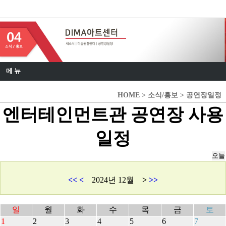
DIMA 아트센터
메 뉴
HOME > 소식/홍보 > 공연장일정
엔터테인먼트관 공연장 사용
일정
<<
<
2024년 12월
>
>>
일
월
화
수
목
금
토
1
2
3
4
5
6
7