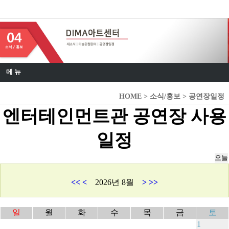
DIMA 아트센터
메 뉴
HOME > 소식/홍보 > 공연장일정
엔터테인먼트관 공연장 사용
일정
<<
<
2026년 8월
>
>>
일
월
화
수
목
금
토
1