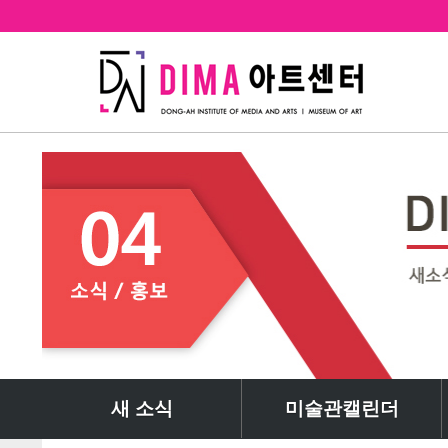
새 소식
미술관캘린더