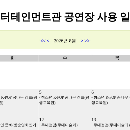
터테인먼트관 공연장 사용 
<<
<
2026년 8월
>
>>
화
수
목
5
6
 K-POP 꿈나무 캠프(평
- 청소년 K-POP 꿈나무 캠프(평
- 청소년 K-POP 꿈나무
)
생교육원)
생교육원)
12
13
공연 준비(방송영화연기
- 무대점검(무대미술과)
- 무대점검(무대미술과)