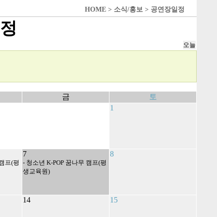
HOME > 소식/홍보 > 공연장일정
일정
금
토
1
7
8
 캠프(평
- 청소년 K-POP 꿈나무 캠프(평
생교육원)
14
15