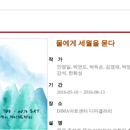
물에게 세월을 묻다
작 가
안영일, 박연도, 박득순, 김영재, 박영
강석, 한화성
기 간
2016-05-10 ~ 2016-08-13
장 소
DIMA아트센터 디마갤러리
설 명